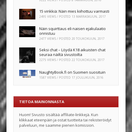
15 vinkkiä: Näin mies kiihottuu varmasti
2495 VIEWS / POSTED
13 MARRASKUUN, 2017
Näin squirttaus eli naisen ejakulaatio
onnistuu
2477 VIEWS / POSTED
20 TOUKOKUUN, 2017
Seksi chat – Löydä K18 aikuisten chat
seuraa näiltä sivustoilta
2275 VIEWS / POSTED
22 TOUKOKUUN, 2017
NaughtyBook.fi on Suomen suosituin
1587 VIEWS / POSTED
17 JOULUKUUN, 2016
TIETOA MAINONNASTA
Huom! Sivusto sisältää affiliate-linkkejä. Kun
klikkaat eteenpäin ja ostat tuotteita tai rekisteröidyt
palveluun, me saamme pienen komission.