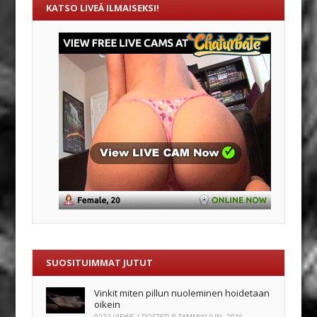
KATSO LIVEÄ ILMAISEKSI!
SUOSITUIMMAT JUTUT
Vinkit miten pillun nuoleminen hoidetaan
oikein
9222 VIEWS / POSTED
8 TAMMIKUUN, 2016