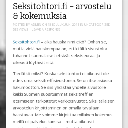
Seksitohtori.fi – arvostelu
& kokemuksia
POSTED BY
ADMIN
ON
18 JOULUKUUN, 2016
IN
UNCATEGORIZED
|
525 VIEWS |
LEAVE A RESPONSE
Seksitohtori.fi
– aika hauska nimi eikö? Onhan se,
mutta vielä hauskempaa on, että tältä sivustolta
tuhannet suomalaiset etsivät seksiseuraa. Ja
oikeasti löytävät sitä.
Tiedätkö miksi? Koska seksitohtori ei oikeasti ole
edes oma seksitreffisivustonsa. Se on itse asiassa
hakumoottori. Se siis yhdistää yhdelle sivustolle
kaikki Suomen suosituimmat seksitreffien
etsimiseen tarkoitetut verkkosivustot. Siksi tällaisen
arvostelun kirjoittaminen on omalla tavallaan
haastavaa. Me voimme kirjoittaa millainen kokemus
meillä oli palvelun kanssa – mutta oikeasti