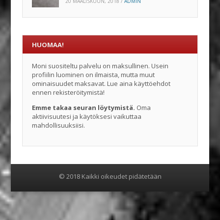
20 MAALISKUUN, 2018
/
ADMIN
HUOMAA!
Moni suositeltu palvelu on maksullinen. Usein
profiilin luominen on ilmaista, mutta muut
ominaisuudet maksavat. Lue aina käyttöehdot
ennen rekisteröitymistä!
Emme takaa seuran löytymistä.
Oma
aktiivisuutesi ja käytöksesi vaikuttaa
mahdollisuuksiisi.
© 2018 Kaikki oikeudet pidätetään
Menu