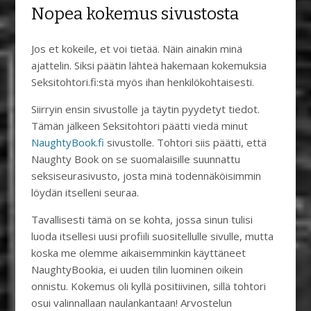
Nopea kokemus sivustosta
Jos et kokeile, et voi tietää. Näin ainakin minä
ajattelin. Siksi päätin lähteä hakemaan kokemuksia
Seksitohtori.fi:stä myös ihan henkilökohtaisesti.
Siirryin ensin sivustolle ja täytin pyydetyt tiedot.
Tämän jälkeen Seksitohtori päätti viedä minut
NaughtyBook.fi
sivustolle. Tohtori siis päätti, että
Naughty Book on se suomalaisille suunnattu
seksiseurasivusto, josta minä todennäköisimmin
löydän itselleni seuraa.
Tavallisesti tämä on se kohta, jossa sinun tulisi
luoda itsellesi uusi profiili suositellulle sivulle, mutta
koska me olemme aikaisemminkin käyttäneet
NaughtyBookia, ei uuden tilin luominen oikein
onnistu. Kokemus oli kyllä positiivinen, sillä tohtori
osui valinnallaan naulankantaan! Arvostelun