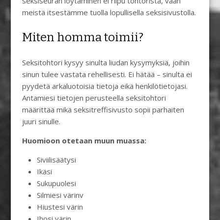
seksiseuran löytäminen ei riipu tohtorista, vaan
meistä itsestämme tuolla lopullisella seksisivustolla.
Miten homma toimii?
Seksitohtori kysyy sinulta liudan kysymyksiä, joihin
sinun tulee vastata rehellisesti. Ei hätää – sinulta ei
pyydetä arkaluotoisia tietoja eikä henkilötietojasi.
Antamiesi tietojen perusteella seksitohtori
määrittää mikä seksitreffisivusto sopii parhaiten
juuri sinulle.
Huomioon otetaan muun muassa:
Siviilisäätysi
Ikäsi
Sukupuolesi
Silmiesi värinv
Hiustesi värin
Ihosi värin