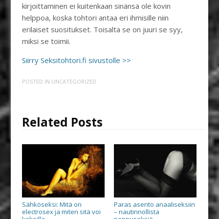
kirjoittaminen ei kuitenkaan sinänsä ole kovin
helppoa, koska tohtori antaa eri ihmisille niin
erilaiset suositukset. Toisalta se on juuri se syy,
miksi se toimii.
Siirry Seksitohtori.fi sivustolle >>
POSTED IN
UNCATEGORIZED
Related Posts
Sähköseksi: Mitä on
Paras asento anaaliseksiin
electrosex ja miten sitä voi
– nautinnollista
kokeilla
peppuseksiä