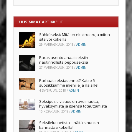
UUSIMMAT ARTIKKELIT
Sähköseksi: Mitä on electrosex ja miten
sitä voi kokeilla
29 MARRASKUUN, 2018
/
ADMIN
Paras asento anaaliseksiin –
nautinnollista peppuseksiä
27 MARRASKUUN, 2018
/
ADMIN
Parhaat seksiasennot? Katso 5
suosikkiamme miehille ja naisille!
4 SYYSKUUN, 2018
/
ADMIN
Seksipositiivisuus on avoimuutta,
hyväksymistä ja itsensä toteuttamista
15 KESÄKUUN, 2018
/
ADMIN
Seksilelut netistä – näitä sinunkin
kannattaa kokeilla!