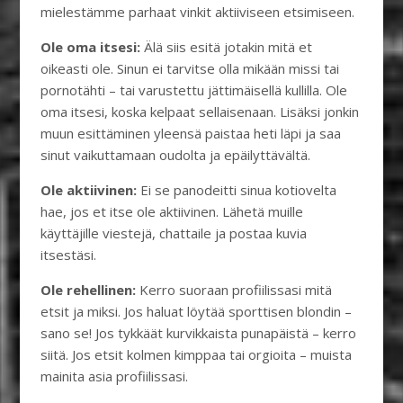
mielestämme parhaat vinkit aktiiviseen etsimiseen.
Ole oma itsesi:
Älä siis esitä jotakin mitä et
oikeasti ole. Sinun ei tarvitse olla mikään missi tai
pornotähti – tai varustettu jättimäisellä kullilla. Ole
oma itsesi, koska kelpaat sellaisenaan. Lisäksi jonkin
muun esittäminen yleensä paistaa heti läpi ja saa
sinut vaikuttamaan oudolta ja epäilyttävältä.
Ole aktiivinen:
Ei se panodeitti sinua kotiovelta
hae, jos et itse ole aktiivinen. Lähetä muille
käyttäjille viestejä, chattaile ja postaa kuvia
itsestäsi.
Ole rehellinen:
Kerro suoraan profiilissasi mitä
etsit ja miksi. Jos haluat löytää sporttisen blondin –
sano se! Jos tykkäät kurvikkaista punapäistä – kerro
siitä. Jos etsit kolmen kimppaa tai orgioita – muista
mainita asia profiilissasi.