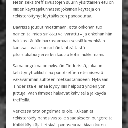
Netin seksitreffisivustojen suurin yksittäinen etu on
niiden käyttäjäkunnassa: jokainen käyttäjä on
rekisteröitynyt löytääkseen panoseuraa.
Baarissa joudut miettimään, että onkohan tuo
nainen tai mies sinkkku vai varattu – ja onkohan hän
halukas tänään harrastamaan seksiä kenenkään
kanssa – vai aikooko hän lähteä tästä
pikaruokaburgereiden kautta kotiin nukkumaan.
Sama ongelma on nykyään Tinderissä, joka on
kehittynyt pikkuhiljaa panotreffien etsimisestä
vakavamman suhteen metsästämiseen. Nykyään
Tinderistä ei enää löydy niin helposti yhden yön
juttuja, vaan ihmiset haluavat kahvitella ja käydä
treffeillä.
Verkossa tätä ongelmaa ei ole. Kukaan ei
rekisteröidy panosivustolle saadakseen burgereita.
Kaikki käyttäjät etsivät panoseuraa. Aivan kuten