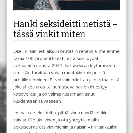
Hanki seksideitti netistä –
tässä vinkit miten
Okei, ollaan heti alkuun brutaalin rehellisiä: me emme
takaa 100-prosenttisesti, että sinä löydät
seksideitin netistä 2017. Seksiseuran löytämiseen
nimittäin tarvitaan vähän muutakin kuin pelkkä
profiilin luominen. Et voi vain odottaa ja olettaa, että
joku uhkea uros tai hemaiseva nainen ilmestyy
kotiovellesi ja on valmis nussimaan sinut
kuudenteen taivaaseen.
Jos haluat seksideitin, pitää sinun nähdä itsekin
vaivaa. Ole aktiivinen ja ota yhteyttä muihin
seksiseuraa etsiviin miehiin ja naisiin – niin sinkkuihin,