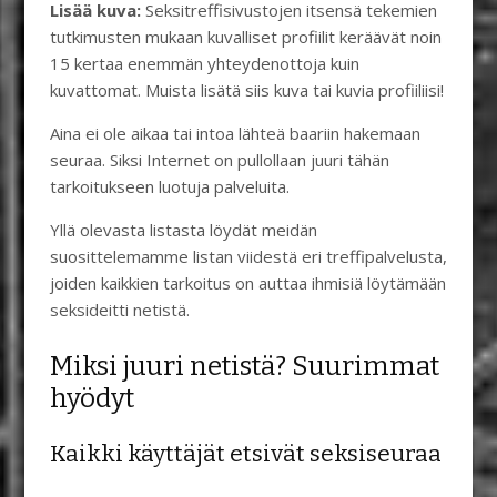
Lisää kuva:
Seksitreffisivustojen itsensä tekemien
tutkimusten mukaan kuvalliset profiilit keräävät noin
15 kertaa enemmän yhteydenottoja kuin
kuvattomat. Muista lisätä siis kuva tai kuvia profiiliisi!
Aina ei ole aikaa tai intoa lähteä baariin hakemaan
seuraa. Siksi Internet on pullollaan juuri tähän
tarkoitukseen luotuja palveluita.
Yllä olevasta listasta löydät meidän
suosittelemamme listan viidestä eri treffipalvelusta,
joiden kaikkien tarkoitus on auttaa ihmisiä löytämään
seksideitti netistä.
Miksi juuri netistä? Suurimmat
hyödyt
Kaikki käyttäjät etsivät seksiseuraa