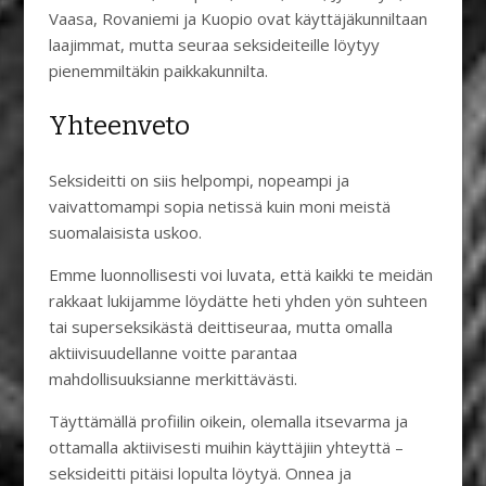
Vaasa, Rovaniemi ja Kuopio ovat käyttäjäkunniltaan
laajimmat, mutta seuraa seksideiteille löytyy
pienemmiltäkin paikkakunnilta.
Yhteenveto
Seksideitti on siis helpompi, nopeampi ja
vaivattomampi sopia netissä kuin moni meistä
suomalaisista uskoo.
Emme luonnollisesti voi luvata, että kaikki te meidän
rakkaat lukijamme löydätte heti yhden yön suhteen
tai superseksikästä deittiseuraa, mutta omalla
aktiivisuudellanne voitte parantaa
mahdollisuuksianne merkittävästi.
Täyttämällä profiilin oikein, olemalla itsevarma ja
ottamalla aktiivisesti muihin käyttäjiin yhteyttä –
seksideitti pitäisi lopulta löytyä. Onnea ja