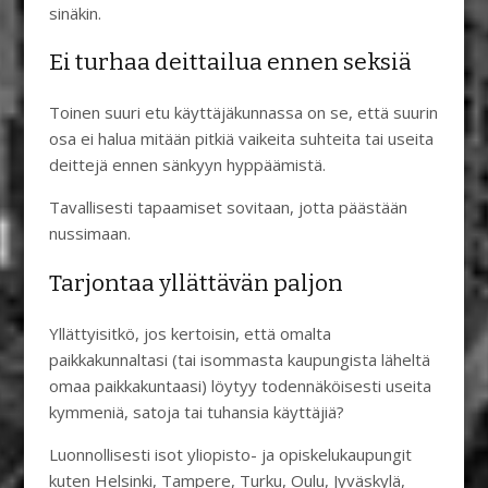
sinäkin.
Ei turhaa deittailua ennen seksiä
Toinen suuri etu käyttäjäkunnassa on se, että suurin
osa ei halua mitään pitkiä vaikeita suhteita tai useita
deittejä ennen sänkyyn hyppäämistä.
Tavallisesti tapaamiset sovitaan, jotta päästään
nussimaan.
Tarjontaa yllättävän paljon
Yllättyisitkö, jos kertoisin, että omalta
paikkakunnaltasi (tai isommasta kaupungista läheltä
omaa paikkakuntaasi) löytyy todennäköisesti useita
kymmeniä, satoja tai tuhansia käyttäjiä?
Luonnollisesti isot yliopisto- ja opiskelukaupungit
kuten Helsinki, Tampere, Turku, Oulu, Jyväskylä,