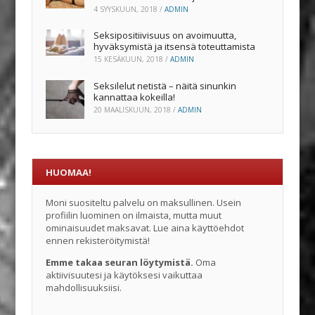
4 SYYSKUUN, 2018
/
ADMIN
Seksipositiivisuus on avoimuutta,
hyväksymistä ja itsensä toteuttamista
15 KESÄKUUN, 2018
/
ADMIN
Seksilelut netistä – näitä sinunkin
kannattaa kokeilla!
20 MAALISKUUN, 2018
/
ADMIN
HUOMAA!
Moni suositeltu palvelu on maksullinen. Usein
profiilin luominen on ilmaista, mutta muut
ominaisuudet maksavat. Lue aina käyttöehdot
ennen rekisteröitymistä!
Emme takaa seuran löytymistä.
Oma
aktiivisuutesi ja käytöksesi vaikuttaa
mahdollisuuksiisi.