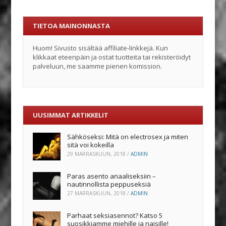
TIETOA MAINONNASTA
Huom! Sivusto sisältää affiliate-linkkejä. Kun
klikkaat eteenpäin ja ostat tuotteita tai rekisteröidyt
palveluun, me saamme pienen komission.
UUSIMMAT ARTIKKELIT
Sähköseksi: Mitä on electrosex ja miten
sitä voi kokeilla
29 MARRASKUUN, 2018
/
ADMIN
Paras asento anaaliseksiin –
nautinnollista peppuseksiä
27 MARRASKUUN, 2018
/
ADMIN
Parhaat seksiasennot? Katso 5
suosikkiamme miehille ja naisille!