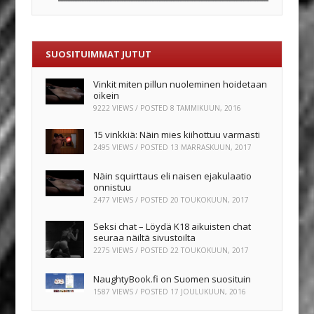
SUOSITUIMMAT JUTUT
Vinkit miten pillun nuoleminen hoidetaan
oikein
9222 VIEWS / POSTED
8 TAMMIKUUN, 2016
15 vinkkiä: Näin mies kiihottuu varmasti
2495 VIEWS / POSTED
13 MARRASKUUN, 2017
Näin squirttaus eli naisen ejakulaatio
onnistuu
2477 VIEWS / POSTED
20 TOUKOKUUN, 2017
Seksi chat – Löydä K18 aikuisten chat
seuraa näiltä sivustoilta
2275 VIEWS / POSTED
22 TOUKOKUUN, 2017
NaughtyBook.fi on Suomen suosituin
1587 VIEWS / POSTED
17 JOULUKUUN, 2016