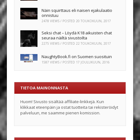
Näin squirttaus eli naisen ejakulaatio
onnistuu
2478 VIEWS / POSTED
20 TOUKOKUUN, 2017
Seksi chat – Löydä K18 aikuisten chat
seuraa näiltä sivustoilta
2275 VIEWS / POSTED
22 TOUKOKUUN, 2017
NaughtyBook.fi on Suomen suosituin
1587 VIEWS / POSTED
17 JOULUKUUN, 2016
TIETOA MAINONNASTA
Huom! Sivusto sisältää affiliate-linkkejä. Kun
klikkaat eteenpäin ja ostat tuotteita tai rekisteröidyt
palveluun, me saamme pienen komission.