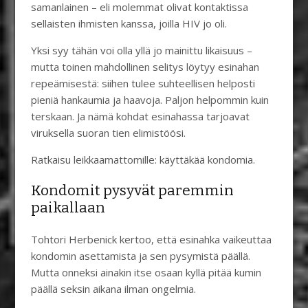
samanlainen – eli molemmat olivat kontaktissa
sellaisten ihmisten kanssa, joilla HIV jo oli.
Yksi syy tähän voi olla yllä jo mainittu likaisuus –
mutta toinen mahdollinen selitys löytyy esinahan
repeämisestä: siihen tulee suhteellisen helposti
pieniä hankaumia ja haavoja. Paljon helpommin kuin
terskaan. Ja nämä kohdat esinahassa tarjoavat
viruksella suoran tien elimistöösi.
Ratkaisu leikkaamattomille: käyttäkää kondomia.
Kondomit pysyvät paremmin
paikallaan
Tohtori Herbenick kertoo, että esinahka vaikeuttaa
kondomin asettamista ja sen pysymistä päällä.
Mutta onneksi ainakin itse osaan kyllä pitää kumin
päällä seksin aikana ilman ongelmia.