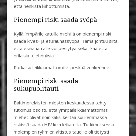
että henkistä kiihottumista.
Pienempi riski saada syöpä
Kyllä. Ympärileikatuilla miehillä on pienempi riski
saada kives- ja eturauhassyöpä. Tämä johtuu siitä,
että esinahan alle voi pesiytyä sekä likaa että
erilaisia tulehduksia.
Ratkaisu leikkaamattomille: peskää vehkeenne.
Pienempi riski saada
sukupuolitauti
Baltimorelaisten miesten keskuudessa tehty
tutkimus osoitti, että ymrpäileikkaamattomat
miehet olivat noin kaksi kertaa suuremmassa
riskissä saada HIV kuin leikatuilla. Tutkimuksessa
molempien ryhmien altistus taudille oli tietysti