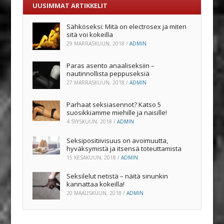
UUSIMMAT ARTIKKELIT
Sähköseksi: Mitä on electrosex ja miten
sitä voi kokeilla
29 MARRASKUUN, 2018
/
ADMIN
Paras asento anaaliseksiin –
nautinnollista peppuseksiä
27 MARRASKUUN, 2018
/
ADMIN
Parhaat seksiasennot? Katso 5
suosikkiamme miehille ja naisille!
4 SYYSKUUN, 2018
/
ADMIN
Seksipositiivisuus on avoimuutta,
hyväksymistä ja itsensä toteuttamista
15 KESÄKUUN, 2018
/
ADMIN
Seksilelut netistä – näitä sinunkin
kannattaa kokeilla!
20 MAALISKUUN, 2018
/
ADMIN