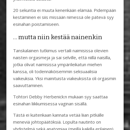
20 sekuntia ei muuta kenenkään elämää. Pidempään
kestäminen ei siis missään nimessä ole pätevä syy
esinahan poistamiseen.
… mutta niin kestää nainenkin
Tanskalainen tutkimus vertaili naimisissa olevien
naisten orgasmeja ja sai selville, että niillä naisilla,
jotka olivat naimisissa ympärileikatun miehen
kanssa, oli todennäköisemmin seksuaalisia
vaikeuksia. Yksi mainituista viakeuksista oli orgasmin
saavuttaminen.
Tohtori Debby Herbenick:n mukaan syy saattaa
esinahan liikkumisessa vaginan sisällä.
Tästä ei kuitenkaan kannata vetää liian pitkälle
meneviä johtopäätöksiä. Lopulta nautinto on
yhdistelmä sekä anatomiaa (meillä kaikilla erilainen)