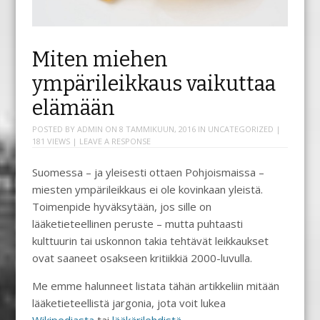
Miten miehen
ympärileikkaus vaikuttaa
elämään
POSTED BY
ADMIN
ON
8 TAMMIKUUN, 2016
IN
UNCATEGORIZED
|
181 VIEWS |
LEAVE A RESPONSE
Suomessa – ja yleisesti ottaen Pohjoismaissa –
miesten ympärileikkaus ei ole kovinkaan yleistä.
Toimenpide hyväksytään, jos sille on
lääketieteellinen peruste – mutta puhtaasti
kulttuurin tai uskonnon takia tehtävät leikkaukset
ovat saaneet osakseen kritiikkiä 2000-luvulla.
Me emme halunneet listata tähän artikkeliin mitään
lääketieteellistä jargonia, jota voit lukea