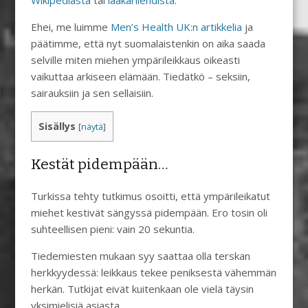
Wikipediasta
tai
lääkärilehdistä
.
Ehei, me luimme
Men’s Health UK:n artikkelia
ja
päätimme, että nyt suomalaistenkin on aika saada
selville miten miehen ympärileikkaus oikeasti
vaikuttaa arkiseen elämään. Tiedätkö – seksiin,
sairauksiin ja sen sellaisiin.
Sisällys
[
näytä
]
Kestät pidempään…
Turkissa tehty tutkimus osoitti, että ympärileikatut
miehet kestivät sängyssä pidempään. Ero tosin oli
suhteellisen pieni: vain 20 sekuntia.
Tiedemiesten mukaan syy saattaa olla terskan
herkkyydessä: leikkaus tekee peniksestä vähemmän
herkän. Tutkijat eivät kuitenkaan ole vielä täysin
yksimielisiä asiasta.