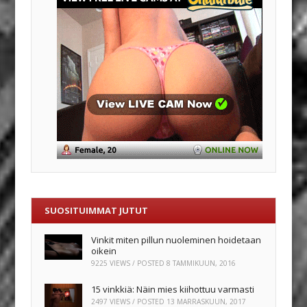
SUOSITUIMMAT JUTUT
Vinkit miten pillun nuoleminen hoidetaan
oikein
9225 VIEWS / POSTED
8 TAMMIKUUN, 2016
15 vinkkiä: Näin mies kiihottuu varmasti
2497 VIEWS / POSTED
13 MARRASKUUN, 2017